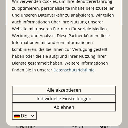
Wir verwenden Cookies, um Ihre Benutzererfahrung
zu optimieren, personalisierte Inhalte bereitzustellen
Verfügbarkeit und Preis
und unseren Datenverkehr zu analysieren. Wir teilen
auch Informationen über Ihre Nutzung unserer
Website mit unseren Partnern für soziale Medien,
Werbung und Analyse. Diese Partner können diese
2 Gäste
Informationen mit anderen Informationen
kombinieren, die Sie ihnen zur Verfügung gestellt
So
09-08-2026
Mo
10-08-2026
haben oder die sie aufgrund Ihrer Nutzung ihrer
Dienste gesammelt haben. Weitere Informationen
Sa
So
Mo
finden Sie in unserer
Datenschutzrichtlinie
.
8 Aug
9 Aug
10 Aug
—
90 €
90 €
1 Nacht
Alle akzeptieren
Individuelle Einstellungen
—
180 €
180 €
2 Nächte
Ablehnen
—
270 €
270 €
3 Nächte
DE
—
360 €
360 €
4 Nächte