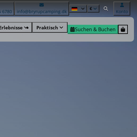
€
5 6780
info@bryrupcamping.dk
Konto
Erlebnisse
Praktisch
Suchen & Buchen