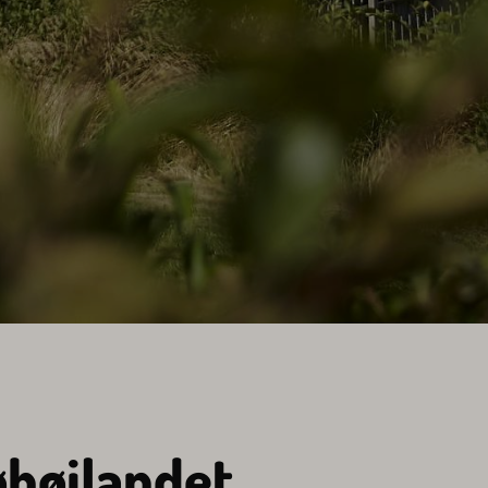
øhøjlandet