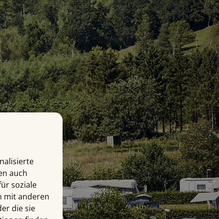
alisierte
len auch
ür soziale
n mit anderen
er die sie